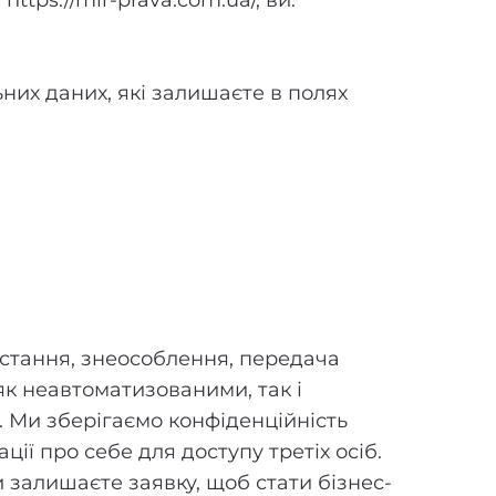
tps://mir-prava.com.ua/, ви:
них даних, які залишаєте в полях
ристання, знеособлення, передача
як неавтоматизованими, так і
 Ми зберігаємо конфіденційність
ії про себе для доступу третіх осіб.
 залишаєте заявку, щоб стати бізнес-