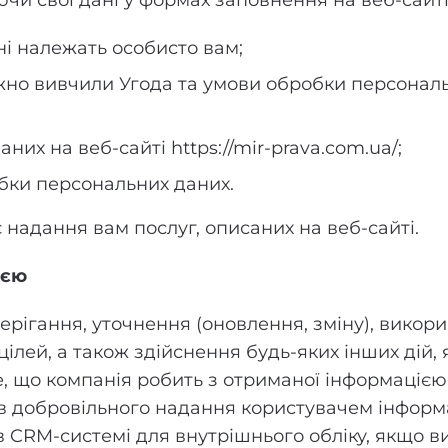
и свої дані у формах заповнення на веб-сайті ht
ні належать особисто вам;
жно вивчили Угода та умови обробки персональ
них на веб-сайті https://mir-prava.com.ua/;
бки персональних даних.
надання вам послуг, описаних на веб-сайті.
ією
берігання, уточнення (оновлення, зміну), вико
ілей, а також здійснення будь-яких інших дій, 
 що компанія робить з отриманої інформацією.
ів добровільного надання користувачем інформац
 CRM-системі для внутрішнього обліку, якщо ви