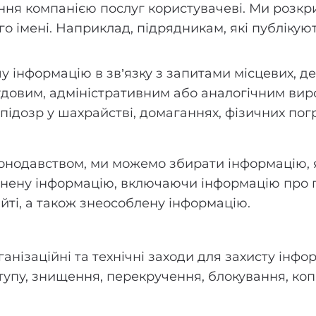
ння компанією послуг користувачеві. Ми розкр
о імені. Наприклад, підрядникам, які публікую
у інформацію в зв’язку з запитами місцевих, д
 судовим, адміністративним або аналогічним ви
 підозр у шахрайстві, домаганнях, фізичних по
аконодавством, ми можемо збирати інформацію, 
льнену інформацію, включаючи інформацію про 
йті, а також знеособлену інформацію.
анізаційні та технічні заходи для захисту інфор
упу, знищення, перекручення, блокування, коп