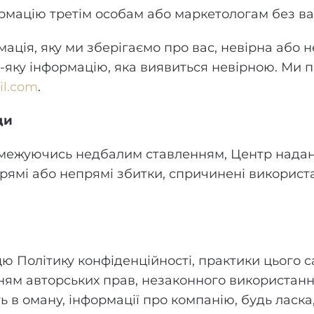
мацію третім особам або маркетологам без ва
ація, яку ми зберігаємо про вас, невірна або 
яку інформацію, яка виявиться невірною. Ми 
l.com
.
ди
обмежуючись недбалим ставленням, Центр нада
 прямі або непрямі збитки, спричинені викорис
цю Політику конфіденційності, практики цього с
ням авторських прав, незаконного використанн
в оману, інформації про компанію, будь ласка