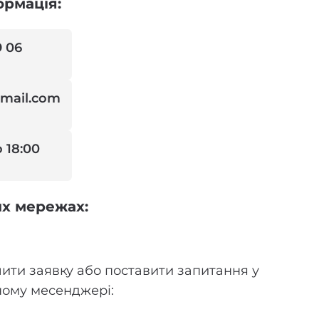
ормація:
9 06
mail.com
о 18:00
их мережах:
ити заявку або поставити запитання у
ному месенджері: