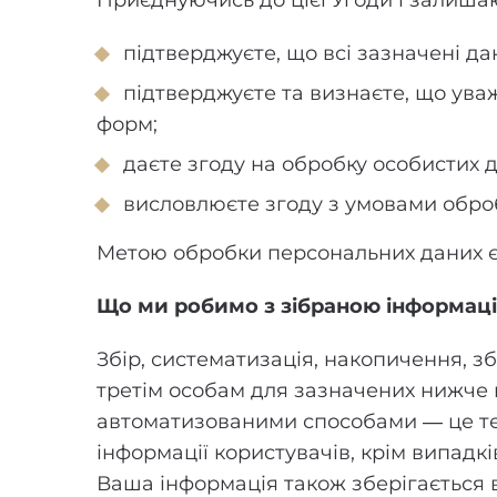
Приєднуючись до цієї Угоди і залишаюч
підтверджуєте, що всі зазначені да
підтверджуєте та визнаєте, що ува
форм;
даєте згоду на обробку особистих да
висловлюєте згоду з умовами обро
Метою обробки персональних даних є 
Що ми робимо з зібраною інформац
Збір, систематизація, накопичення, з
третім особам для зазначених нижче ц
автоматизованими способами — це те,
інформації користувачів, крім випадк
Ваша інформація також зберігається в